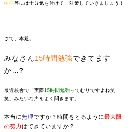
中症
等には十分気を付けて、対策していきましょう！
さて、本題。
みなさん
15時間勉強
できてます
か…?
最近校舎で「実際
15時間勉強
ってむりですよね笑
笑」みたいな声をよく聞きます。
本当に
無理
ですか？
時間をとるように
最大限
の努力
はできていますか？