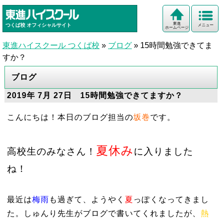
東進
つくば校
オフィシャルサイト
メニュー
ホームページ
東進ハイスクール つくば校
»
ブログ
»
15時間勉強できてま
すか？
ブログ
2019年 7月 27日 15時間勉強できてますか？
こんにちは！本日のブログ担当の
坂巻
です。
夏休み
高校生のみなさん！
に入りました
ね！
最近は
梅雨
も過ぎて、ようやく
夏
っぽくなってきまし
た。しゅんり先生がブログで書いてくれましたが、
熱