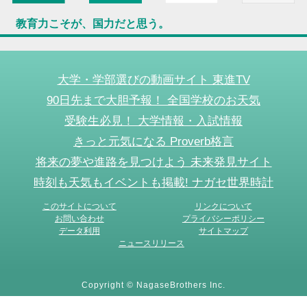
教育力こそが、国力だと思う。
大学・学部選びの動画サイト 東進TV
90日先まで大胆予報！ 全国学校のお天気
受験生必見！ 大学情報・入試情報
きっと元気になる Proverb格言
将来の夢や進路を見つけよう 未来発見サイト
時刻も天気もイベントも掲載! ナガセ世界時計
このサイトについて
リンクについて
お問い合わせ
プライバシーポリシー
データ利用
サイトマップ
ニュースリリース
Copyright © NagaseBrothers Inc.