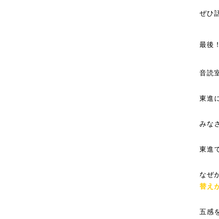
ぜひ
最後
音読
東進
みな
東進
なぜ
替え
五感