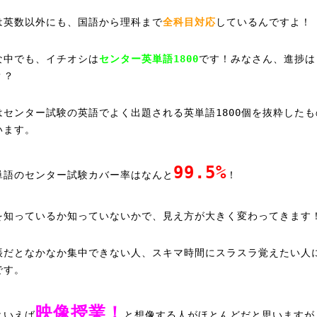
は英数以外にも、国語から理科まで
全科目対応
しているんですよ！
な中でも、イチオシは
センター英単語1800
です！みなさん、進捗は
？？
はセンター試験の英語でよく出題される英単語1800個を抜粋したも
います。
99.5%
単語のセンター試験カバー率はなんと
！
を知っているか知っていないかで、見え方が大きく変わってきます
帳だとなかなか集中できない人、スキマ時間にスラスラ覚えたい人
です。
映像授業！
といえば
と想像する人がほとんどだと思いますが