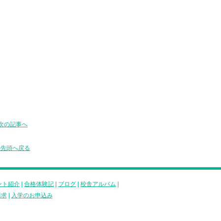
次の記事へ
の先頭へ戻る
ント紹介
|
合格体験記
|
ブログ
|
校舎アルバム
|
請求
|
入学のお申込み