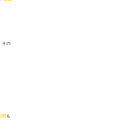
、その
応対
も