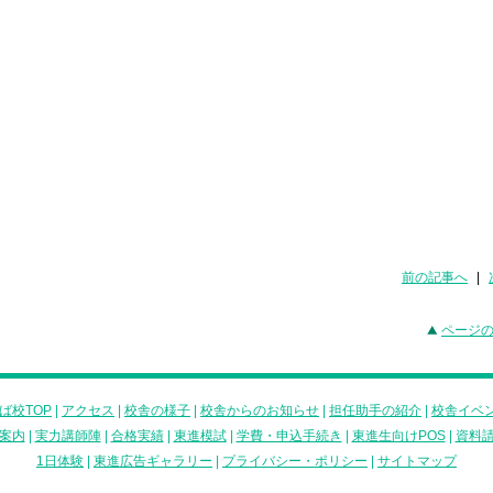
前の記事へ
|
ページ
ば校TOP
|
アクセス
|
校舎の様子
|
校舎からのお知らせ
|
担任助手の紹介
|
校舎イベ
案内
|
実力講師陣
|
合格実績
|
東進模試
|
学費・申込手続き
|
東進生向けPOS
|
資料
1日体験
|
東進広告ギャラリー
|
プライバシー・ポリシー
|
サイトマップ