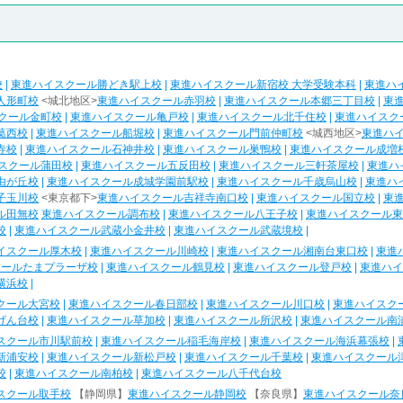
校
|
東進ハイスクール勝どき駅上校
|
東進ハイスクール新宿校 大学受験本科
|
東進ハ
人形町校
<城北地区>
東進ハイスクール赤羽校
|
東進ハイスクール本郷三丁目校
|
東
クール金町校
|
東進ハイスクール亀戸校
|
東進ハイスクール北千住校
|
東進ハイスク
葛西校
|
東進ハイスクール船堀校
|
東進ハイスクール門前仲町校
<城西地区>
東進ハ
寺校
|
東進ハイスクール石神井校
|
東進ハイスクール巣鴨校
|
東進ハイスクール成増
スクール蒲田校
|
東進ハイスクール五反田校
|
東進ハイスクール三軒茶屋校
|
東進ハ
由が丘校
|
東進ハイスクール成城学園前駅校
|
東進ハイスクール千歳烏山校
|
東進ハ
子玉川校
<東京都下>
東進ハイスクール吉祥寺南口校
|
東進ハイスクール国立校
|
東
ル田無校
東進ハイスクール調布校
|
東進ハイスクール八王子校
|
東進ハイスクール東
校
|
東進ハイスクール武蔵小金井校
|
東進ハイスクール武蔵境校
|
イスクール厚木校
|
東進ハイスクール川崎校
|
東進ハイスクール湘南台東口校
|
東進
クールたまプラーザ校
|
東進ハイスクール鶴見校
|
東進ハイスクール登戸校
|
東進ハイ
横浜校
|
クール大宮校
|
東進ハイスクール春日部校
|
東進ハイスクール川口校
|
東進ハイスク
げん台校
|
東進ハイスクール草加校
|
東進ハイスクール所沢校
|
東進ハイスクール南
スクール市川駅前校
|
東進ハイスクール稲毛海岸校
|
東進ハイスクール海浜幕張校
|
新浦安校
|
東進ハイスクール新松戸校
|
東進ハイスクール千葉校
|
東進ハイスクール
校
|
東進ハイスクール南柏校
|
東進ハイスクール八千代台校
スクール取手校
【静岡県】
東進ハイスクール静岡校
【奈良県】
東進ハイスクール奈