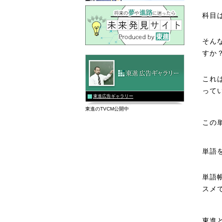
科目
そん
すか
これ
って
東進広告ギャラリー
東進のTVCM公開中
この
単語
単語
スメ
東進