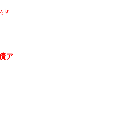
を切
績ア