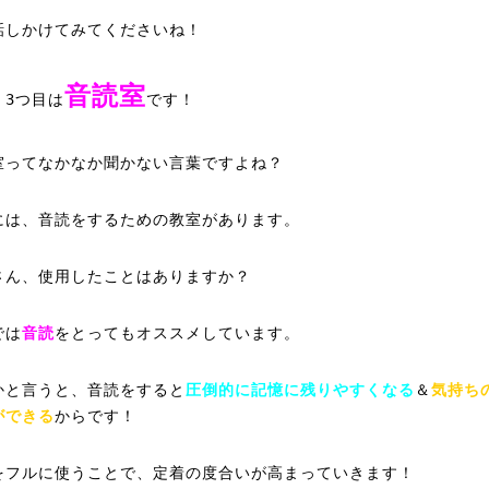
話しかけてみてくださいね！
音読室
！3つ目は
です！
室ってなかなか聞かない言葉ですよね？
には、音読をするための教室があります。
さん、使用したことはありますか？
では
音読
をとってもオススメしています。
かと言うと、音読をすると
圧倒的に記憶に残りやすくなる
＆
気持ち
ができる
からです！
をフルに使うことで、定着の度合いが高まっていきます！