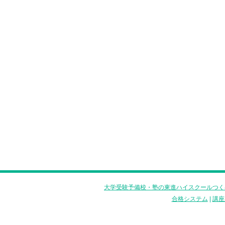
大学受験予備校・塾の東進ハイスクールつく
合格システム
|
講座