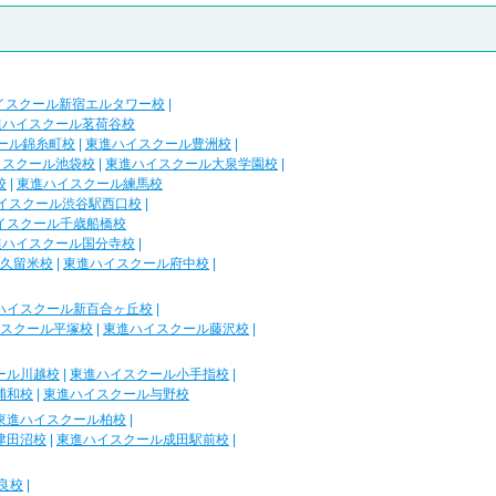
イスクール新宿エルタワー校
|
進ハイスクール茗荷谷校
ール錦糸町校
|
東進ハイスクール豊洲校
|
イスクール池袋校
|
東進ハイスクール大泉学園校
|
校
|
東進ハイスクール練馬校
イスクール渋谷駅西口校
|
イスクール千歳船橋校
進ハイスクール国分寺校
|
久留米校
|
東進ハイスクール府中校
|
ハイスクール新百合ヶ丘校
|
スクール平塚校
|
東進ハイスクール藤沢校
|
ール川越校
|
東進ハイスクール小手指校
|
浦和校
|
東進ハイスクール与野校
東進ハイスクール柏校
|
津田沼校
|
東進ハイスクール成田駅前校
|
良校
|