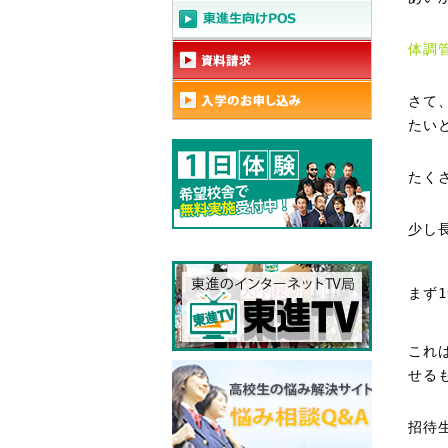
体調
さて
たい
たく
少し
まず
これ
せる
招待