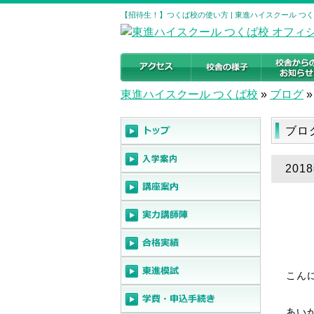
【招待生！】つくば校の使い方 | 東進ハイスクール つ
東進ハイスクール つくば校
»
ブログ
»
ブロ
20
こん
あい