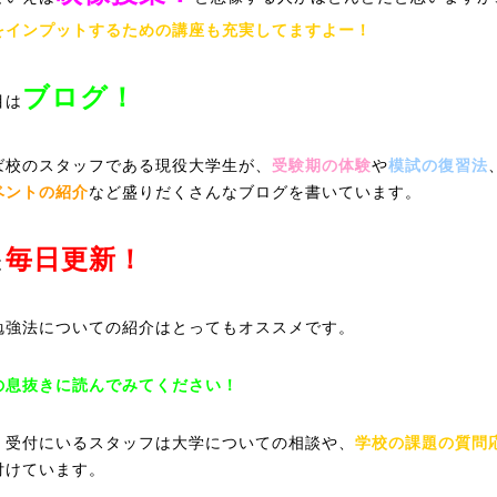
をインプットするための講座も充実してますよー！
ブログ！
目は
ば校のスタッフである現役大学生が、
受験期の体験
や
模試の復習法
ベントの紹介
など盛りだくさんなブログを書いています。
毎日更新！
と
勉強法についての紹介はとってもオススメです。
の息抜きに読んでみてください！
、受付にいるスタッフは大学についての相談や、
学校の課題の質問
付けています。