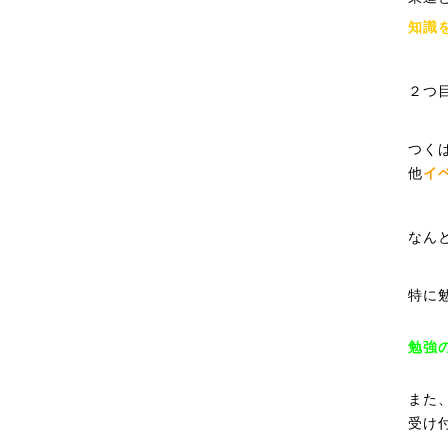
知識
２つ
つく
他
イ
なん
特に
勉強
また
受け