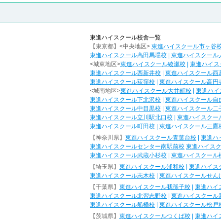
東進ハイスクール校舎一覧
【東京都】<中央地区>
東進ハイスクール市ヶ谷
東進ハイスクール高田馬場校
|
東進ハイスクール
<城東地区>
東進ハイスクール綾瀬校
|
東進ハイス
東進ハイスクール西新井校
|
東進ハイスクール西
東進ハイスクール荻窪校
|
東進ハイスクール高円
<城南地区>
東進ハイスクール大井町校
|
東進ハイ
東進ハイスクール下北沢校
|
東進ハイスクール自
東進ハイスクール中目黒校
|
東進ハイスクール二
東進ハイスクール立川駅北口校
|
東進ハイスクー
東進ハイスクール町田校
|
東進ハイスクール三鷹
【神奈川県】
東進ハイスクール青葉台校
|
東進ハ
東進ハイスクールセンター南駅前校
東進ハイス
東進ハイスクール武蔵小杉校
|
東進ハイスクール
【埼玉県】
東進ハイスクール浦和校
|
東進ハイス
東進ハイスクール志木校
|
東進ハイスクールせん
【千葉県】
東進ハイスクール我孫子校
|
東進ハイ
東進ハイスクール北習志野校
|
東進ハイスクール
東進ハイスクール船橋校
|
東進ハイスクール松戸
【茨城県】
東進ハイスクールつくば校
|
東進ハイ