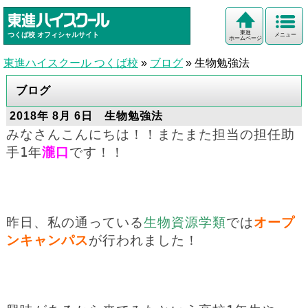
東進
つくば校
オフィシャルサイト
メニュー
ホームページ
東進ハイスクール つくば校
»
ブログ
»
生物勉強法
ブログ
2018年 8月 6日 生物勉強法
みなさんこんにちは！！またまた担当の担任助
手1年
瀧口
です！！
昨日、私の通っている
生物資源学類
では
オープ
ンキャンパス
が行われました！