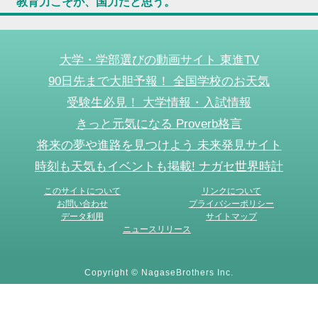
教育力こそが、国力だと思う。
大学・学部選びの動画サイト 東進TV
90日先まで大胆予報！ 全国学校のお天気
受験生必見！ 大学情報・入試情報
きっと元気になる Proverb格言
将来の夢や進路を見つけよう 未来発見サイト
時刻も天気もイベントも掲載! ナガセ世界時計
このサイトについて
リンクについて
お問い合わせ
プライバシーポリシー
データ利用
サイトマップ
ニュースリリース
Copyright © NagaseBrothers Inc.