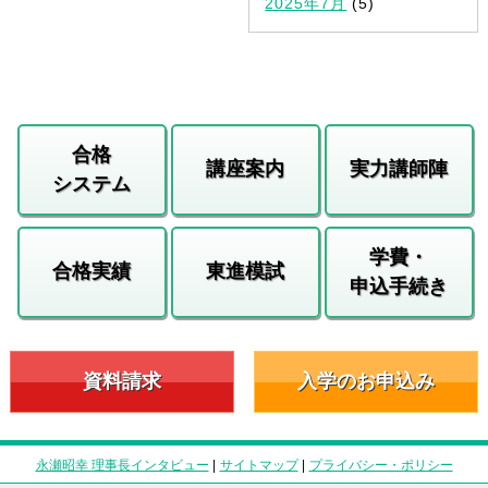
2025年7月
(5)
合格
講座案内
実力講師陣
システム
学費・
合格実績
東進模試
申込手続き
資料請求
入学のお申込み
永瀬昭幸 理事長インタビュー
|
サイトマップ
|
プライバシー・ポリシー