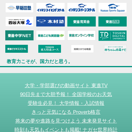
教育力こそが、国力だと思う。
大学・学部選びの動画サイト 東進TV
90日先まで大胆予報！ 全国学校のお天気
受験生必見！ 大学情報・入試情報
きっと元気になる Proverb格言
将来の夢や進路を見つけよう 未来発見サイト
時刻も天気もイベントも掲載! ナガセ世界時計