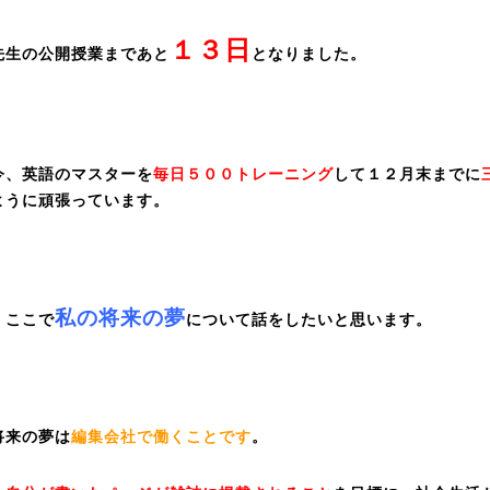
１３日
先生の公開授業まであと
となりました。
今、英語のマスターを
毎日５００トレーニング
して１２月末までに
ように頑張っています。
私の将来の夢
、ここで
について話をしたいと思います。
将来の夢は
編集会社で働くことです
。