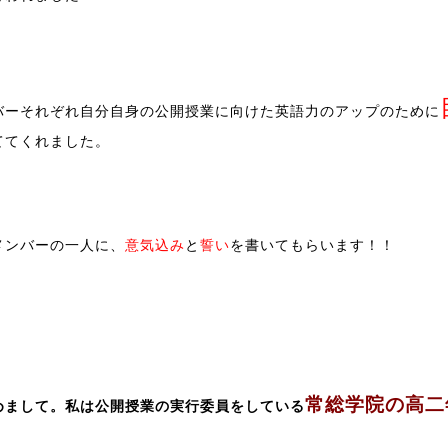
バーそれぞれ自分自身の公開授業に向けた英語力のアップのために
ててくれました。
メンバーの一人に、
意気込み
と
誓い
を
書いてもらいます！！
常総学院の高二
めまして。私は公開授業の実行委員をしている
。