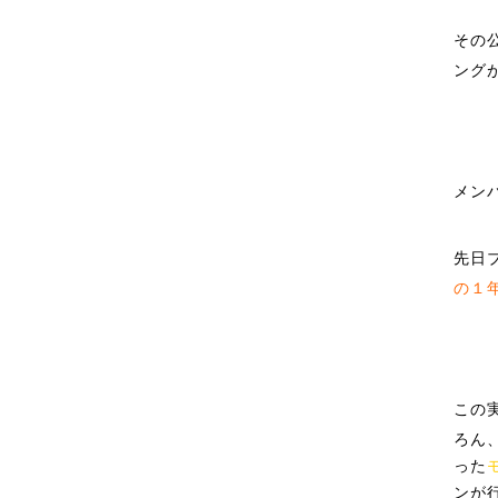
その
ング
メン
先日
の１
この
ろん
った
ンが