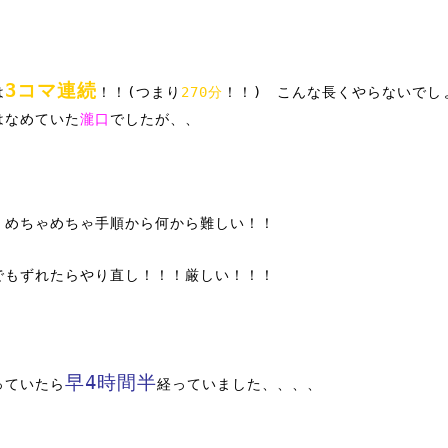
3コマ連続
は
！！(つまり
270分
！！) こんな長くやらないでし
はなめていた
瀧口
でしたが、、
、めちゃめちゃ手順から何から難しい！！
でもずれたらやり直し！！！厳しい！！！
早4時間半
っていたら
経っていました、、、、