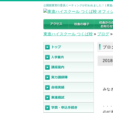
公開授業実行委員ミーティングが行われました！ | 東
東進ハイスクール つくば校
»
ブログ
»
ブロ
20
みな
、、
のが