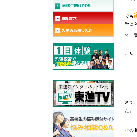
でも
学に
て一
また
さて
た。
その