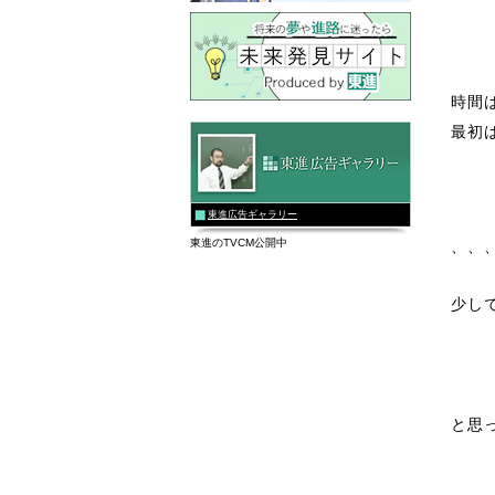
時間
最初
東進広告ギャラリー
東進のTVCM公開中
、、
少し
と思