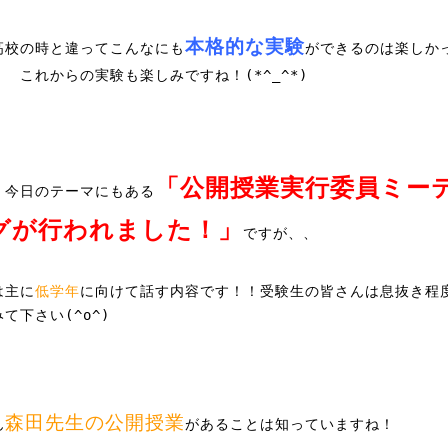
本格的な実験
高校の時と違ってこんなにも
ができるのは楽しか
！ これからの実験も楽しみですね！(*^_^*)
「公開授業実行委員ミー
、今日のテーマにもある
グが行われました！」
ですが、、
は主に
低学年
に向けて話す内容です！！受験生の皆さんは息抜き程
て下さい(^o^)
森田先生の公開授業
ん
があることは知っていますね！