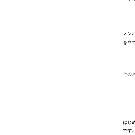
メン
を立
その
はじ
です