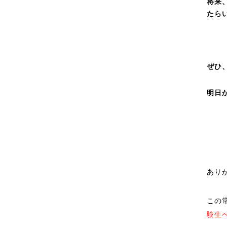
将来
たら
ぜひ
明日
あり
この
験生