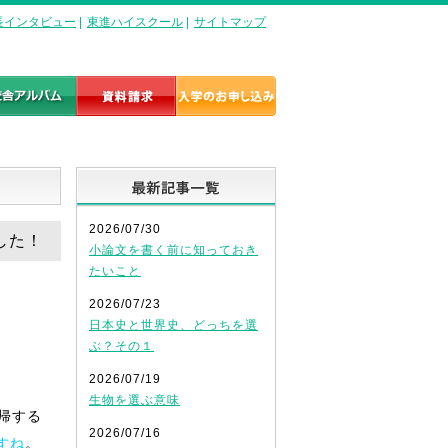
長インタビュー
|
東進ハイスクール
|
サイトマップ
最新記事一覧
2026/07/30
した！
小論文を書く前に知っておき
たいこと
2026/07/23
日本史と世界史、どっちを選
ぶ？その１
2026/07/19
生物を選ぶ意味
帰する
2026/07/16
すね
。