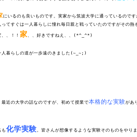
家
にいるのも良いものです。実家から筑波大学に通っているのです
入ってすぐは一人暮らしに憧れ毎日親と戦っていたのですがその熱
家
変、、！！
、、好きですねえ、、(*^_^*)
一人暮らしの道が一歩遠のきました(~_~;)
本格的な実験
、最近の大学の話なのですが、初めて授業で
があ
化学実験
名も
。皆さんが想像するような実験そのものをやり