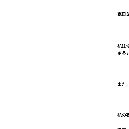
森田
私は
きる
また
私の