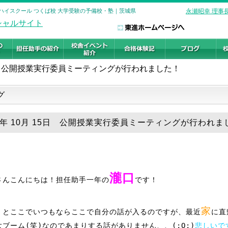
進ハイスクール つくば校 大学受験の予備校・塾｜茨城県
永瀬昭幸 理事
公開授業実行委員ミーティングが行われました！
グ
18年 10月 15日 公開授業実行委員ミーティングが行われま
瀧口
さんこんにちは！担任助手一年の
です！
家
、とここでいつもならここで自分の話が入るのですが、最近
に直
大ブーム(笑)なのであまりする話がありません、、(;O;)
悲しいで