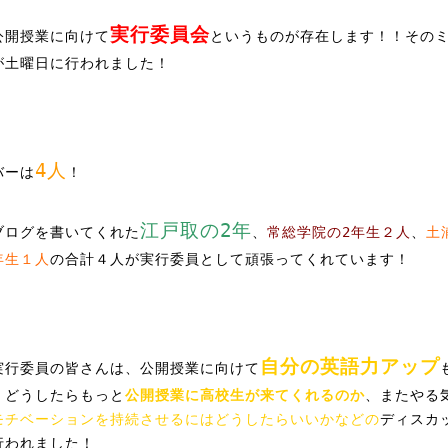
実行委員会
公開授業に向けて
というものが存在します！！その
が土曜日に行われました！
4人
バーは
！
江戸取の2年
ブログを書いてくれた
、
常総学院の2年生２人
、
土
年生１人
の合計４人が実行委員として頑張ってくれています！
自分の英語力アップ
実行委員の皆さんは、公開授業に向けて
、どうしたらもっと
公開授業に高校生が来てくれるのか
、またやる
モチベーションを持続させるにはどうしたらいいかなどの
ディスカ
行われました！