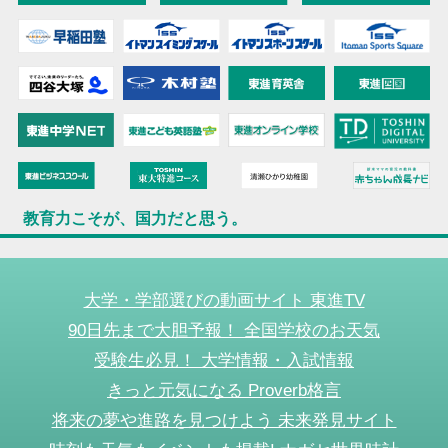
教育力こそが、国力だと思う。
大学・学部選びの動画サイト 東進TV
90日先まで大胆予報！ 全国学校のお天気
受験生必見！ 大学情報・入試情報
きっと元気になる Proverb格言
将来の夢や進路を見つけよう 未来発見サイト