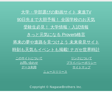
大学・学部選びの動画サイト 東進TV
90日先まで大胆予報！ 全国学校のお天気
受験生必見！ 大学情報・入試情報
きっと元気になる Proverb格言
将来の夢や進路を見つけよう 未来発見サイト
時刻も天気もイベントも掲載! ナガセ世界時計
このサイトについて
リンクについて
お問い合わせ
プライバシーポリシー
データ利用
サイトマップ
ニュースリリース
Copyright © NagaseBrothers Inc.