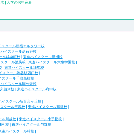
請求
|
入学のお申込み
イスクール新宿エルタワー校
|
進ハイスクール茗荷谷校
ール錦糸町校
|
東進ハイスクール豊洲校
|
イスクール池袋校
|
東進ハイスクール大泉学園校
|
校
|
東進ハイスクール練馬校
イスクール渋谷駅西口校
|
イスクール千歳船橋校
進ハイスクール国分寺校
|
久留米校
|
東進ハイスクール府中校
|
ハイスクール新百合ヶ丘校
|
スクール平塚校
|
東進ハイスクール藤沢校
|
ール川越校
|
東進ハイスクール小手指校
|
浦和校
|
東進ハイスクール与野校
東進ハイスクール柏校
|