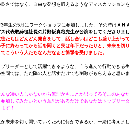
の良さではなく、自由な発想を鍛えるようなディスカッション
校3年生の5月にワークショップに参加しました。その時は
ＡＮ
グス代表取締役社長の片野坂真哉先生が公演をしてくださりま
生徒たちはどんどん発言をして、話し合いはどこも盛り上がっ
い子に終わってから話を聞くと実は年下だったりと、未来を切
ってこういう人たちなんだなぁと衝撃を受けました。
ップリーダーとして活躍できるような、自ら進んで行動できる
の空間では、ただ隣の人と話すだけでも刺激がもらえると思い
そんな凄い人じゃないから無理かも…とか思ってるそこのあな
！参加してみたいという意思があるだけであなたはトップリー
ります！
性が未来を切り開いていくために何ができるか、一緒に考えま