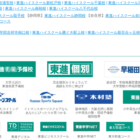
新浦安校
|
東進ハイスクール新松戸校
|
東進ハイスクール千葉校
|
東進ハイスクール
校
|
東進ハイスクール南柏校
|
東進ハイスクール八千代台校
スクール取手校
【静岡県】
東進ハイスクール静岡校
【奈良県】
東進ハイスクール奈
コース
学部吉祥寺南口校
|
東進ハイスクール勝どき駅上校
|
東進ハイスクール新百合ヶ丘校
大学入試の
完全個別カリキュラムで
総合型・学校推薦型選
東進衛星予備校
成績を大巾に伸ばす
大学受験の早稲田
たスイミング
イトマンスポーツスクエアなら
阪神地区・大阪北摂に展開
小中高生の
水泳教室
あなたにぴったりが見つかる
小中高生の塾・現役予備校
東
個別指導
校
東進ビジネススクール
東進中学NET
東大特進コース
東進デジタル