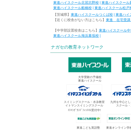
東進ハイスクール北習志野校
|
東進ハイスクール
東進ハイスクール船橋校
|
東進ハイスクール松戸
【茨城県】
東進ハイスクールつくば校
|
東進ハイ
【近くに校舎がない方はこちら】
東進 在宅受講
【中学部設置校舎はこちら】
東進ハイスクール中
東進ハイスクール海浜幕張校
|
ナガセの教育ネットワーク
大学受験の予備校
東進ハイスクール
スイミングスクール・水泳教室
九州を中心とし
イトマンスイミングスクール
スクール・
ｲﾄﾏﾝｸﾞﾗﾝﾄﾞﾌｨｯﾄﾈｽ受付中!
東進オンライン学
東進こども英語塾