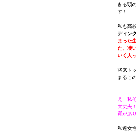
きる頭
す！
私も高
ディン
まった
た。凄
いく人
将来ト
まるこ
えー私
大丈夫
質があ
私達女