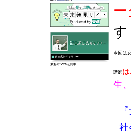
ー
す
今回は
東進広告ギャラリー
東進のTVCM公開中
は
講師
生
『
社