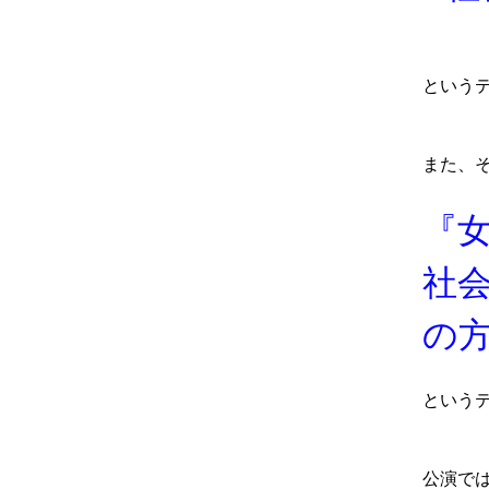
という
また、
『
社
の
という
公演で