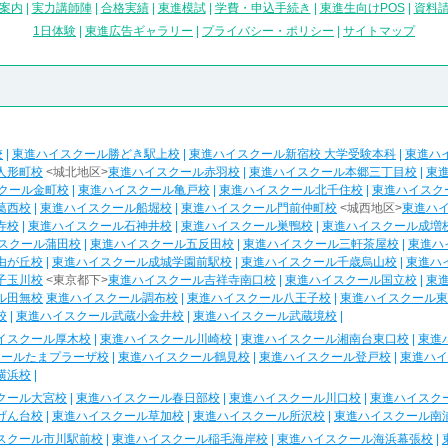
案内
|
実力講師陣
|
合格実績
|
東進模試
|
学費・申込手続き
|
東進生向けPOS
|
資料
1日体験
|
東進広告ギャラリー
|
プライバシー・ポリシー
|
サイトマップ
校
|
東進ハイスクール勝どき駅上校
|
東進ハイスクール新宿校 大学受験本科
|
東進ハ
人形町校
<城北地区>
東進ハイスクール赤羽校
|
東進ハイスクール本郷三丁目校
|
東
クール金町校
|
東進ハイスクール亀戸校
|
東進ハイスクール北千住校
|
東進ハイスク
葛西校
|
東進ハイスクール船堀校
|
東進ハイスクール門前仲町校
<城西地区>
東進ハ
寺校
|
東進ハイスクール石神井校
|
東進ハイスクール巣鴨校
|
東進ハイスクール成増
スクール蒲田校
|
東進ハイスクール五反田校
|
東進ハイスクール三軒茶屋校
|
東進ハ
由が丘校
|
東進ハイスクール成城学園前駅校
|
東進ハイスクール千歳烏山校
|
東進ハ
子玉川校
<東京都下>
東進ハイスクール吉祥寺南口校
|
東進ハイスクール国立校
|
東
ル田無校
東進ハイスクール調布校
|
東進ハイスクール八王子校
|
東進ハイスクール東
校
|
東進ハイスクール武蔵小金井校
|
東進ハイスクール武蔵境校
|
イスクール厚木校
|
東進ハイスクール川崎校
|
東進ハイスクール湘南台東口校
|
東進
クールたまプラーザ校
|
東進ハイスクール鶴見校
|
東進ハイスクール登戸校
|
東進ハイ
横浜校
|
クール大宮校
|
東進ハイスクール春日部校
|
東進ハイスクール川口校
|
東進ハイスク
げん台校
|
東進ハイスクール草加校
|
東進ハイスクール所沢校
|
東進ハイスクール南
スクール市川駅前校
|
東進ハイスクール稲毛海岸校
|
東進ハイスクール海浜幕張校
|