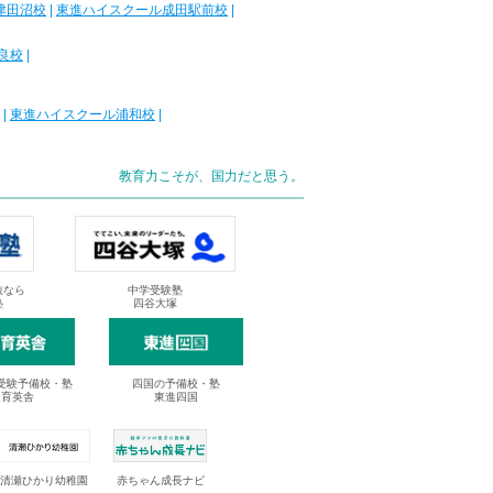
津田沼校
|
東進ハイスクール成田駅前校
|
良校
|
|
東進ハイスクール浦和校
|
教育力こそが、国力だと思う。
抜なら
中学受験塾
塾
四谷大塚
受験予備校・塾
四国の予備校・塾
進育英舎
東進四国
清瀬ひかり幼稚園
赤ちゃん成長ナビ