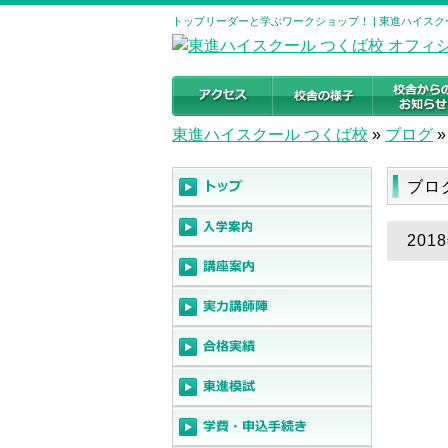
トップリーダーと学ぶワークショップ！ | 東進ハイスク
東進ハイスクール つくば校
»
ブログ
»
ブロ
20