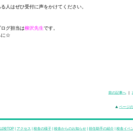
ある人はぜひ受付に声をかけてください。
ブログ担当は
柳沢先生
です。
みに☆
前の記事へ
|
ページ
ば校TOP
|
アクセス
|
校舎の様子
|
校舎からのお知らせ
|
担任助手の紹介
|
校舎イベ