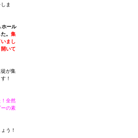
をしま
Ａホール
した。
集
ていまし
り開いて
生徒が集
ます！
た！全然
ダーの素
しょう！