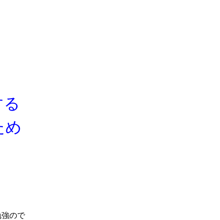
する
ため
勉強ので