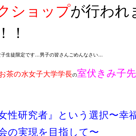
クショップ
が行われ
！！
女子生徒限定です…男子の皆さんごめんなさい…
室伏きみ子先
お茶の水女子大学学長
の
、
女性研究者』という選択〜幸
会の実現を目指して〜