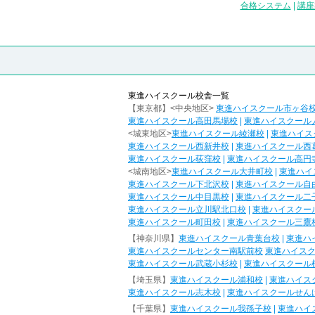
合格システム
|
講座
東進ハイスクール校舎一覧
【東京都】<中央地区>
東進ハイスクール市ヶ谷
東進ハイスクール高田馬場校
|
東進ハイスクール
<城東地区>
東進ハイスクール綾瀬校
|
東進ハイス
東進ハイスクール西新井校
|
東進ハイスクール西
東進ハイスクール荻窪校
|
東進ハイスクール高円
<城南地区>
東進ハイスクール大井町校
|
東進ハイ
東進ハイスクール下北沢校
|
東進ハイスクール自
東進ハイスクール中目黒校
|
東進ハイスクール二
東進ハイスクール立川駅北口校
|
東進ハイスクー
東進ハイスクール町田校
|
東進ハイスクール三鷹
【神奈川県】
東進ハイスクール青葉台校
|
東進ハ
東進ハイスクールセンター南駅前校
東進ハイス
東進ハイスクール武蔵小杉校
|
東進ハイスクール
【埼玉県】
東進ハイスクール浦和校
|
東進ハイス
東進ハイスクール志木校
|
東進ハイスクールせん
【千葉県】
東進ハイスクール我孫子校
|
東進ハイ