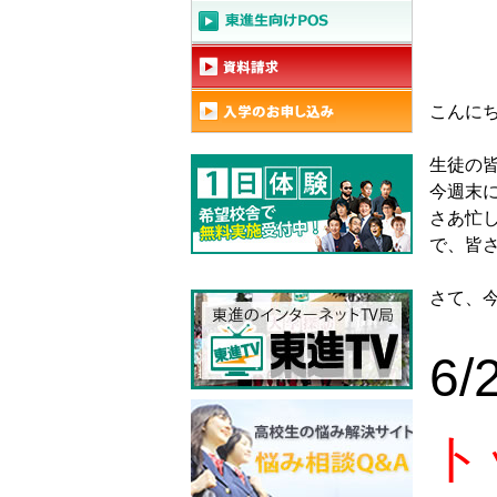
こんに
生徒の
今週末
さあ忙
で、皆
さて、
6/
ト