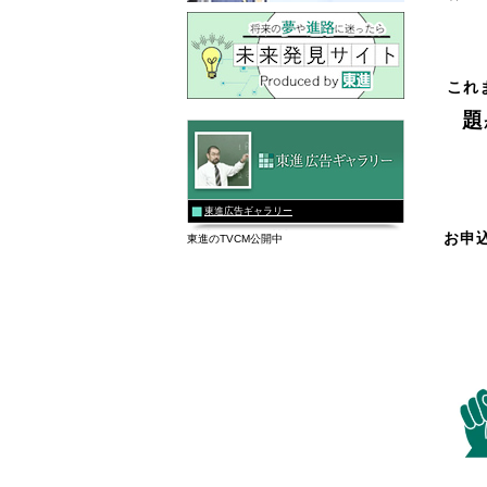
これ
題
東進広告ギャラリー
お申
東進のTVCM公開中