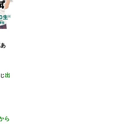
があ
出
じ
から