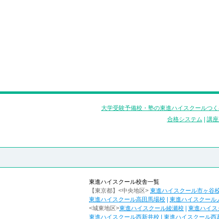
大学受験予備校・塾の東進ハイスクールつく
合格システム
|
講座
東進ハイスクール校舎一覧
【東京都】<中央地区>
東進ハイスクール市ヶ谷
東進ハイスクール高田馬場校
|
東進ハイスクール
<城東地区>
東進ハイスクール綾瀬校
|
東進ハイス
東進ハイスクール西新井校
|
東進ハイスクール西