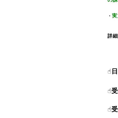
実
・
詳細
☝
☝
☝