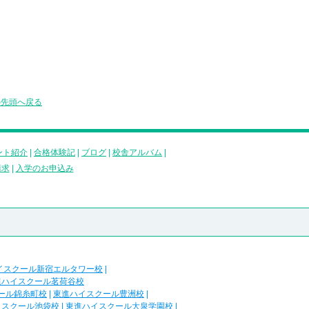
の先頭へ戻る
ント紹介
|
合格体験記
|
ブログ
|
校舎アルバム
|
請求
|
入学のお申込み
イスクール新宿エルタワー校
|
進ハイスクール茗荷谷校
ール錦糸町校
|
東進ハイスクール豊洲校
|
イスクール池袋校
|
東進ハイスクール大泉学園校
|