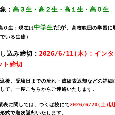
対象：
高３生・高２生・高１生・高０生
中学
生
だが
高０生：現在は
、高校範囲の学習に
でいる生徒
)
申し込み締切：
2026/6
/11(木)：イン
ット締切
込後、
受験日までの流れ・成績表返却などの詳細
して、
一度こちらからご連絡いたします。
績表に関しては、
つくば校にて
2026/6
/20(土)
形式で順次返却いたします。