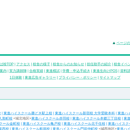
ページ
ば校TOP
|
アクセス
|
校舎の様子
|
校舎からのお知らせ
|
担任助手の紹介
|
校舎イベ
案内
|
実力講師陣
|
合格実績
|
東進模試
|
学費・申込手続き
|
東進生向けPOS
|
資料
1日体験
|
東進広告ギャラリー
|
プライバシー・ポリシー
|
サイトマップ
校
|
東進ハイスクール勝どき駅上校
|
東進ハイスクール新宿校 大学受験本科
|
東進ハ
人形町校
<城北地区>
東進ハイスクール赤羽校
|
東進ハイスクール本郷三丁目校
|
東
クール金町校
|
東進ハイスクール亀戸校
|
東進ハイスクール北千住校
|
東進ハイスク
葛西校
|
東進ハイスクール船堀校
|
東進ハイスクール門前仲町校
<城西地区>
東進ハ