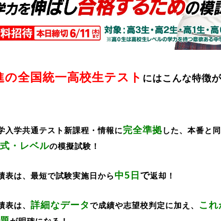
進の全国統一高校生テスト
にはこんな特徴
完全準拠
学入学共通テスト新課程・情報に
した、本番と
同
式・レベル
の
模擬試験！
中5日
で
績表
は、
最短で
試験実施日から
返却
！
詳細なデータ
これ
績表は、
で成績や志望校判定に加え、
題