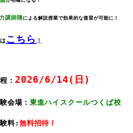
が明確になる
！
力講師陣
による
解説授業
で
効果的な復習
が可能に！
こちら
は
！
2026/6
/14(日)
日程：
受験会場：
東進ハイスクール
つくば校
受験料:
無料招待！