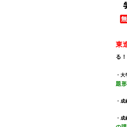
東
る！
・大
題形
・
成
・成
の
課