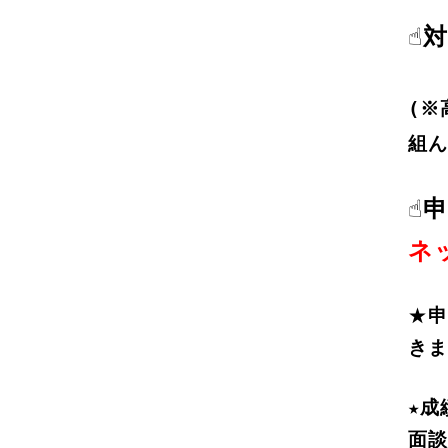
☝
(※
組ん
☝
ネ
★
申
きま
★成
面談