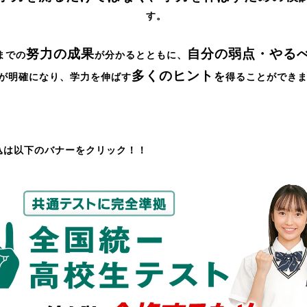
す。
努力の成果
自分の弱点・やる
までの
が分かるとともに、
多くのヒント
を
が明確になり、学力を伸ばす
得ることができ
込は以下のバナーをクリック！！