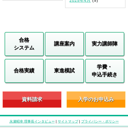
2025年4月
(5)
合格
講座案内
実力講師陣
システム
学費・
合格実績
東進模試
申込手続き
資料請求
入学のお申込み
永瀬昭幸 理事長インタビュー
|
サイトマップ
|
プライバシー・ポリシー