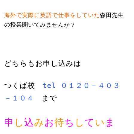
海外で実際に英語で仕事をしていた
森田先生
の授業聞いてみませんか？
どちらもお申し込みは
つくば校
tel ０１２０－４０３
－１０４
まで
申
し
込
み
お
待
ち
し
て
い
ま